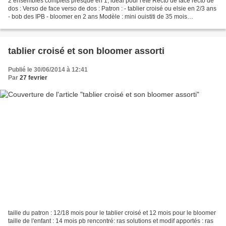
2 ensembles complets presque en 1, idéal pour l'été Recto de face recto de
dos : Verso de face verso de dos : Patron : - tablier croisé ou elsie en 2/3 ans
- bob des IPB - bloomer en 2 ans Modèle : mini ouistiti de 35 mois
Modifications/ajout : ajout...
tablier croisé et son bloomer assorti
Publié le 30/06/2014 à 12:41
Par
27 fevrier
taille du patron : 12/18 mois pour le tablier croisé et 12 mois pour le bloomer
taille de l'enfant : 14 mois pb rencontré: ras solutions et modif apportés : ras