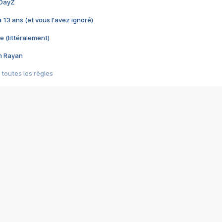
 DayZ
 a 13 ans (et vous l'avez ignoré)
e (littéralement)
im Rayan
 toutes les règles
s les jeux vidéo
us choquant de Rockstar ? - Le scandale BULLY
e plus moche de Steam
du RÊVE tourne au CAUCHEMAR
pendant 8 heures
it… à tort
umiliés par un jeu vidéo
ire - Final Fantasy 8