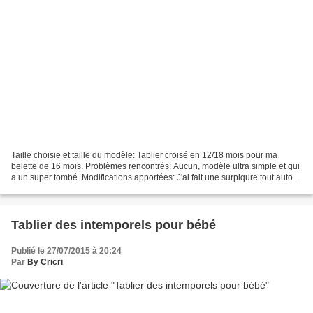
Taille choisie et taille du modèle: Tablier croisé en 12/18 mois pour ma
belette de 16 mois. Problèmes rencontrés: Aucun, modèle ultra simple et qui
a un super tombé. Modifications apportées: J'ai fait une surpiqure tout autour
et j'ai rajouté trois fleurs...
Tablier des intemporels pour bébé
Publié le 27/07/2015 à 20:24
Par
By Cricri