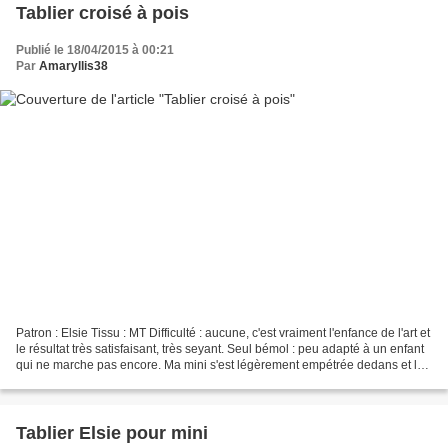
Tablier croisé à pois
Publié le 18/04/2015 à 00:21
Par
Amaryllis38
Patron : Elsie Tissu : MT Difficulté : aucune, c'est vraiment l'enfance de l'art et
le résultat très satisfaisant, très seyant. Seul bémol : peu adapté à un enfant
qui ne marche pas encore. Ma mini s'est légèrement empétrée dedans et la
poussière était...
Tablier Elsie pour mini