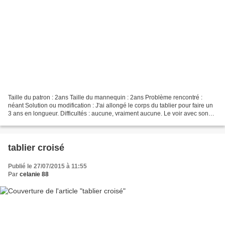
Taille du patron : 2ans Taille du mannequin : 2ans Problème rencontré :
néant Solution ou modification : J'ai allongé le corps du tablier pour faire un
3 ans en longueur. Difficultés : aucune, vraiment aucune. Le voir avec son
petit short assorti, ic...
tablier croisé
Publié le 27/07/2015 à 11:55
Par
celanie 88